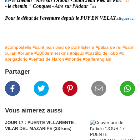
- le chemin "Aire sur l'Adour - Saint Jean Pied de Port
"
ici
ici
- le chemin " Conques - Aire sur l'Adour
"
ici
Pour le début de l'aventure depuis le PUY EN VELAY,
cliquez ic
i
#compostelle
#saint jean pied de port-fisterra
#palas de rei
#sann
xulian
#brume
#100dernierskms
#bijoux
#castillo del lobo
#o
abrigadorio
#ventas de Naron
#monde
#parleranglais
Partager
Vous aimerez aussi
JOUR 17 : PUENTE VILLARENTE -
VILAR DEL MAZARIFE (33 kms)