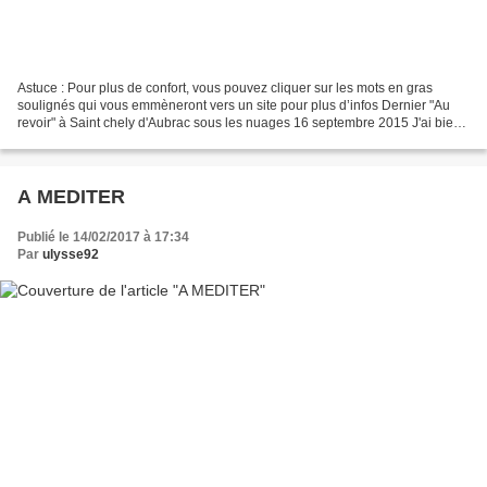
Astuce : Pour plus de confort, vous pouvez cliquer sur les mots en gras
soulignés qui vous emmèneront vers un site pour plus d’infos Dernier "Au
revoir" à Saint chely d'Aubrac sous les nuages 16 septembre 2015 J'ai bien
dormi et me lève à 7h. Certes,...
A MEDITER
Publié le 14/02/2017 à 17:34
Par
ulysse92