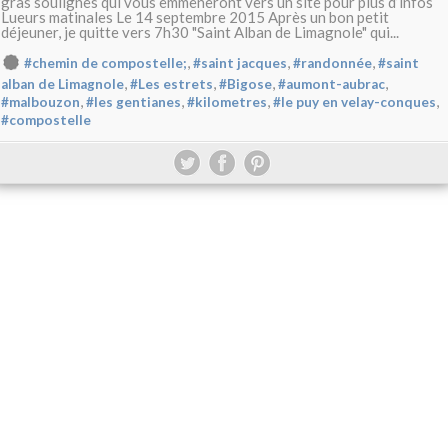
gras soulignes qui vous emmèneront vers un site pour plus d’infos
Lueurs matinales Le 14 septembre 2015 Après un bon petit
déjeuner, je quitte vers 7h30 "Saint Alban de Limagnole" qui...
,
,
,
#chemin de compostelle;
#saint jacques
#randonnée
#saint
,
,
,
,
alban de Limagnole
#Les estrets
#Bigose
#aumont-aubrac
,
,
,
,
#malbouzon
#les gentianes
#kilometres
#le puy en velay-conques
#compostelle